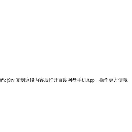
MKZr4Waw 提取码: j9rv 复制这段内容后打开百度网盘手机App，操作更方便哦